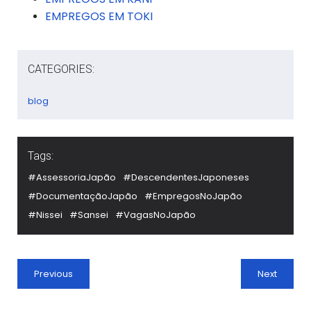
EMPREGOS EM TOKI
CATEGORIES:
blog
Tags:
#AssessoriaJapão
#DescendentesJaponeses
#DocumentaçãoJapão
#EmpregosNoJapão
#Nissei
#Sansei
#VagasNoJapão
Previous
Next