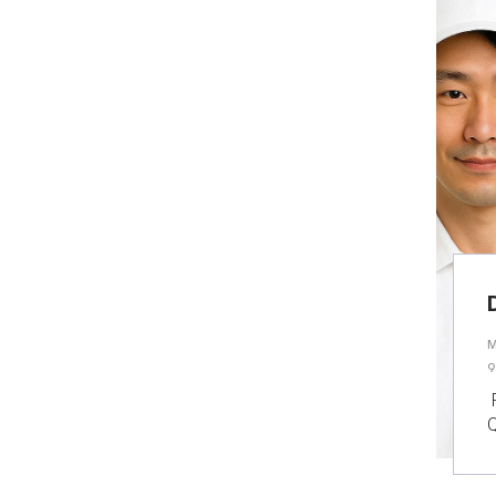
M
9
P
Q