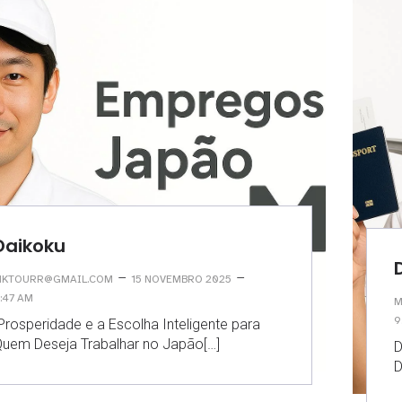
Daikoku
–
–
KTOURR@GMAIL.COM
15 NOVEMBRO 2025
:47 AM
M
9
rosperidade e a Escolha Inteligente para
uem Deseja Trabalhar no Japão[…]
D
D