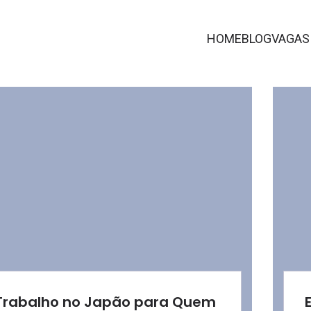
Assessoria para Trabalhar no Japão com Visto e Passagem
HOME
BLOG
VAGAS
Trabalho no Japão para Quem