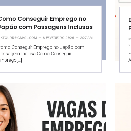
Como Conseguir Emprego no
Japão com Passagens Inclusas
–
–
KTOURR@GMAIL.COM
8 FEVEREIRO 2026
2:27 AM
M
2
Como Conseguir Emprego no Japão com
Passagem Inclusa Como Conseguir
E
Emprego[…]
A