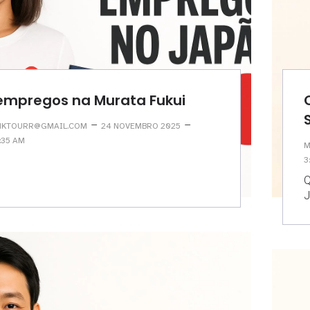
empregos na Murata Fukui
–
–
KTOURR@GMAIL.COM
24 NOVEMBRO 2025
:35 AM
M
3
Q
J