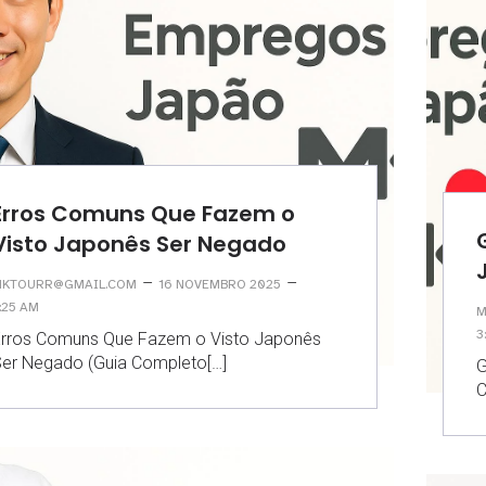
Erros Comuns Que Fazem o
Visto Japonês Ser Negado
–
–
KTOURR@GMAIL.COM
16 NOVEMBRO 2025
:25 AM
M
3
rros Comuns Que Fazem o Visto Japonês
er Negado (Guia Completo[…]
G
C