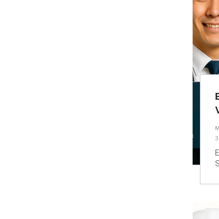
M
3
E
S