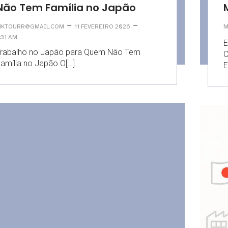
Não Tem Família no Japão
–
–
KTOURR@GMAIL.COM
11 FEVEREIRO 2026
M
:31 AM
E
Trabalho no Japão para Quem Não Tem
C
amília no Japão O[…]
E