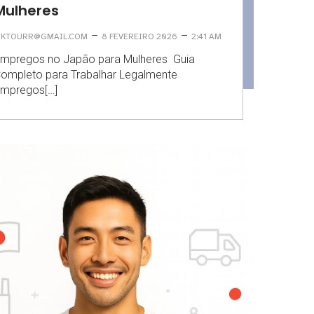
Mulheres
–
–
KTOURR@GMAIL.COM
8 FEVEREIRO 2026
2:41 AM
mpregos no Japão para Mulheres Guia
ompleto para Trabalhar Legalmente
mpregos[…]