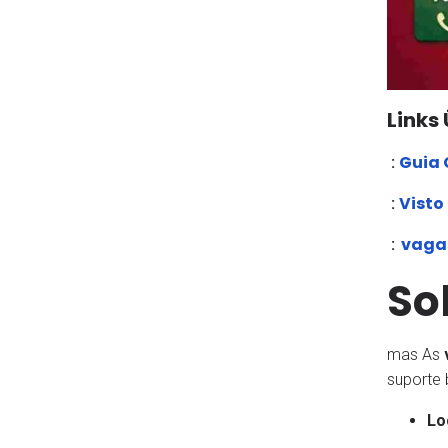
Links 
Guia 
:
Visto
:
vagas
:
So
mas As
suporte b
Lo