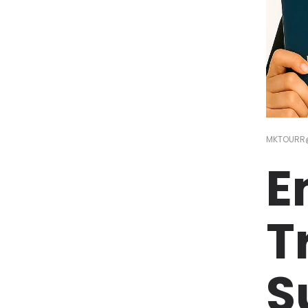
MKTOURR
E
T
S