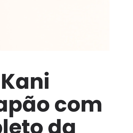
 Kani
Japão com
leto da