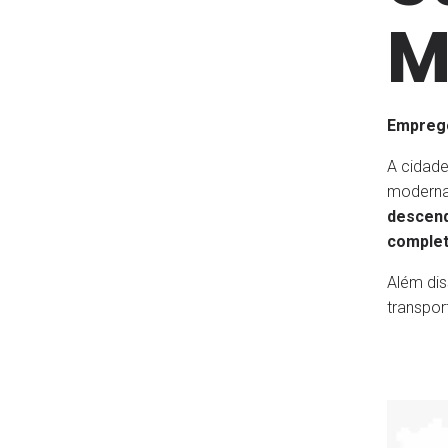
M
Emprego
A cidad
moderna
descend
comple
Além dis
transpor