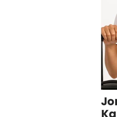
Jo
Ka