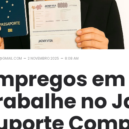
–
–
@GMAIL.COM
2 NOVEMBRO 2025
8:08 AM
mpregos em
rabalhe no 
uporte Comp