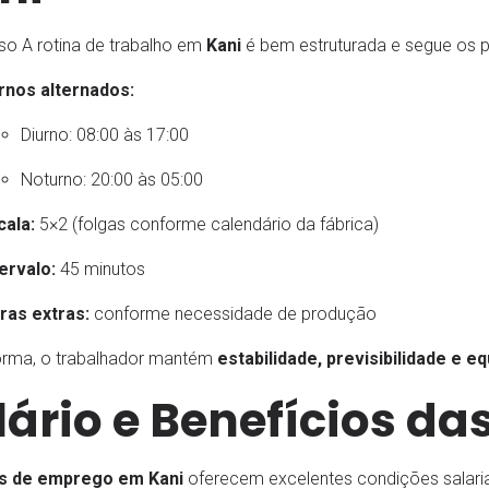
so A rotina de trabalho em
Kani
é bem estruturada e segue os 
rnos alternados:
Diurno: 08:00 às 17:00
Noturno: 20:00 às 05:00
cala:
5×2 (folgas conforme calendário da fábrica)
tervalo:
45 minutos
ras extras:
conforme necessidade de produção
orma, o trabalhador mantém
estabilidade, previsibilidade e eq
lário e Benefícios d
s de emprego em Kani
oferecem excelentes condições salariai