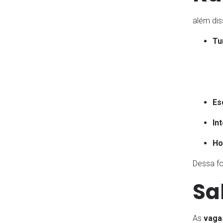
além dis
Tu
Es
In
Ho
Dessa f
Sa
As
vaga