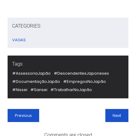
CATEGORIES:
VAGAS
Tags:
#AssessoriaJapão
#DescendentesJaponeses
#DocumentaçãoJapão
#EmpregosNoJapão
#Nissei
#Sansei
#TrabalharNoJapão
Previous
Next
Comments are closed