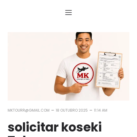
Assessoria para Trabalhar no Japão com Visto e Passagem
–
–
MKTOURR@GMAIL.COM
18 OUTUBRO 2025
11:14 AM
solicitar koseki