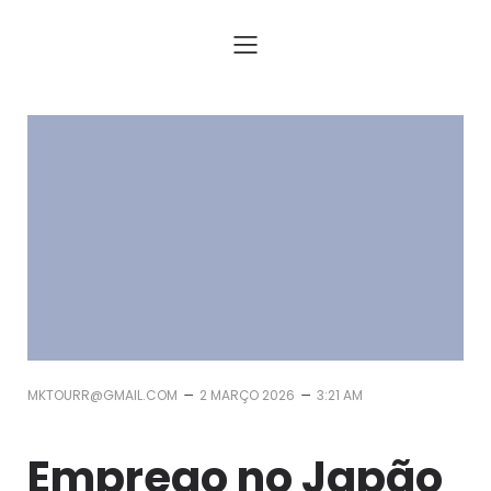
Assessoria para Trabalhar no Japão com Visto e Passagem
–
–
MKTOURR@GMAIL.COM
2 MARÇO 2026
3:21 AM
Emprego no Japão