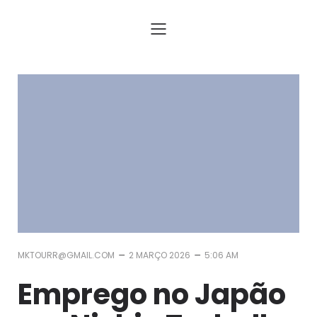
Assessoria para Trabalhar no Japão com Visto e Passagem
–
–
MKTOURR@GMAIL.COM
2 MARÇO 2026
5:06 AM
Emprego no Japão