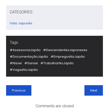
CATEGORIES:
Visto Japonês
Tags:
#AssessoriaJapão
#DescendentesJaponeses
#DocumentaçãoJapão
#EmpregosNoJapão
#Nissei
#Sansei
#TrabalharNoJapão
#VagasNoJapão
Previous
Next
Comments are closed